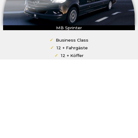
MB Sprinter
✓
Business Class
✓
12 + Fahrgäste
✓
12 + Köffer
Professionelle Chauffeure
Unsere Chauffeure sind Profis in ihrem Gebiet und bringen
Sie sicher und entspannt zum Ziel. Möchten Sie noch eine
Sehenswürdigkeit sehen? Fragen Sie unsere Fahrer-innen.