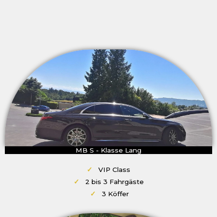
MB S - Klasse Lang
✓
VIP Class
✓
2 bis 3 Fahrgäste
✓
3 Köffer