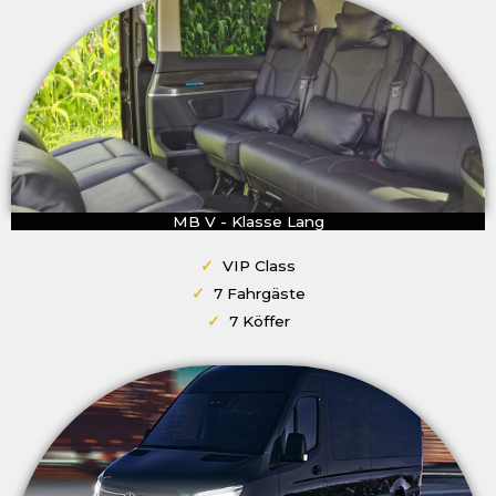
MB V - Klasse Lang
✓
VIP Class
✓
7 Fahrgäste
✓
7 Köffer